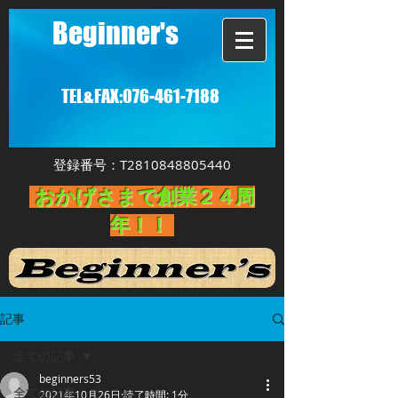
Beginner's
TEL&FAX:
076-461-7188
登録番号：T2810848805440
おかげさまで創業２４周
年！！
記事
全ての記事
beginners53
全ての記事
2021年10月26日
読了時間: 1分