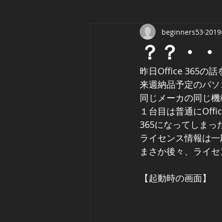
beginners53
201
？？・・
昨日Office 36
来週納品予定のパソ
同じメーカの同じ機種で
１台目は普通にOffic
365になってしまっ
ライセンス情報は一応O
まさか後々、ライセ
【起動時の画面】