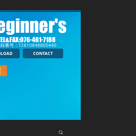
eginner's
TEL&FAX:076-461-7188
録番号：T2810848805440
LOAD
CONTACT
！