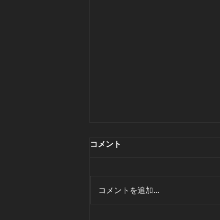
Outlook(classic)の不具合
コメント
今月のWindows Update適用後
Outlook(classic)がフリーズする
という不具合が発生しています。
コメントを追加…
条件① Outlook(classic)でPOP3
を使用するメールを利用してい
る。 条件② メールのデータファ