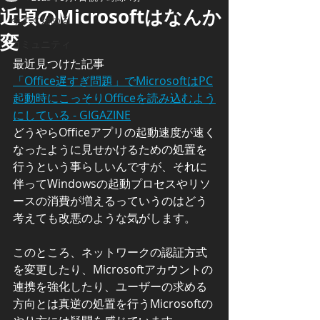
近頃のMicrosoftはなんか
今すぐ始める
変
コミュニティ
最近見つけた記事
「Office遅すぎ問題」でMicrosoftはPC
起動時にこっそりOfficeを読み込むよう
にしている - GIGAZINE
どうやらOfficeアプリの起動速度が速く
なったように見せかけるための処置を
行うという事らしいんですが、それに
伴ってWindowsの起動プロセスやリソ
ースの消費が増えるっていうのはどう
考えても改悪のような気がします。
このところ、ネットワークの認証方式
を変更したり、Microsoftアカウントの
連携を強化したり、ユーザーの求める
方向とは真逆の処置を行うMicrosoftの