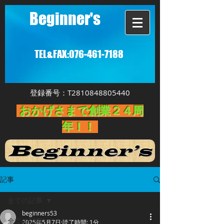
Beginner's
TEL&FAX:
076-461-7188
登録番号：T2810848805440
おかげさまで創業２４周
年！！
記事
全ての記事
beginners53
全ての記事
2025年5月7日
読了時間: 1分