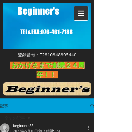
Beginner's
TEL&FAX:
076-461-7188
登録番号：T2810848805440
おかげさまで創業２４周
年！！
記事
全ての記事
beginners53
全ての記事
2022年5月10日
読了時間: 1分