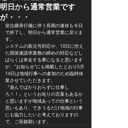
明日から通常営業です
今すぐ始める
が・・・
コミュニティ
皇位継承行儀に伴う長期の連休も今日
で終了し、明日から通常営業に戻りま
す。
システムの新元号対応や、10日に控え
た国保連請求業務の締めの対応などし
ばらくは奔走する事になると思います
が、"お知らせ"にも掲載したとおり5月
14日は地域行事への参加のため臨時休
業させていただきます。
『遊んでばかりおらずに仕事し
ろ！！』というお叱りの言葉もあるか
と思いますが地域あっての仕事という
思いもあり、できうるだけ地域の行事
にも協力したいと考えておりますの
で、ご容赦願います。