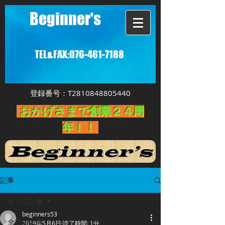
Beginner's
TEL&FAX:
076-461-7188
登録番号：T2810848805440
おかげさまで創業２４周
年！！
記事
全ての記事
beginners53
全ての記事
2019年5月6日
読了時間: 1分